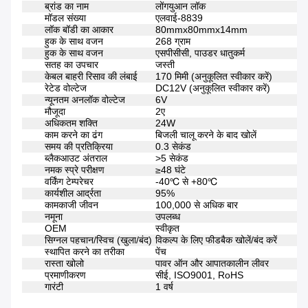
ब्रांड का नाम
लोंगयुआन लॉक
मॉडल संख्या
एलवाई-8839
लॉक बॉडी का आकार
80mmx80mmx14mm
हुक के साथ वजन
268 ग्राम
हुक के साथ वजन
एसपीसीसी, पाउडर धातुकर्म
सतह का उपचार
जस्ती
केबल बाहरी रिसाव की लंबाई
170 मिमी (अनुकूलित स्वीकार करें)
रेटेड वोल्टेज
DC12V (अनुकूलित स्वीकार करें)
न्यूनतम अनलॉक वोल्टेज
6V
मौजूदा
2ए
अधिकतम शक्ति
24W
काम करने का ढंग
बिजली चालू करने के बाद खोलें
समय की प्रतिक्रिया
0.3 सेकंड
ब्लैकआउट अंतराल
>5 सेकंड
नमक स्प्रे परीक्षण
≥48 घंटे
वर्किंग टेम्परेचर
-40℃ से +80℃
कार्यशील आर्द्रता
95%
कामकाजी जीवन
100,000 से अधिक बार
नमूना
उपलब्ध
OEM
स्वीकृत
सिग्नल पहचान/स्विच (खुला/बंद)
विकल्प के लिए फीडबैक खोलें/बंद करें
स्थापित करने का तरीका
पेंच
रास्ता खोलो
पावर ऑन और आपातकालीन लीवर
प्रमाणीकरण
सीई, ISO9001, RoHS
गारंटी
1 वर्ष