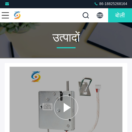
86-18825268164
बोली
उत्पादों