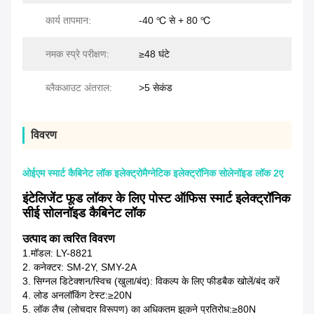
कार्य तापमान:
-40 ℃ से + 80 ℃
नमक स्प्रे परीक्षण:
≥48 घंटे
ब्लैकआउट अंतराल:
>5 सेकंड
विवरण
ओईएम स्मार्ट कैबिनेट लॉक इलेक्ट्रोमैग्नेटिक इलेक्ट्रॉनिक सोलेनॉइड लॉक 2ए
इंटेलिजेंट फूड लॉकर के लिए पोस्ट ऑफिस स्मार्ट इलेक्ट्रॉनिक
सीई सोलनॉइड कैबिनेट लॉक
उत्पाद का त्वरित विवरण
1.मॉडल: LY-8821
2. कनेक्टर: SM-2Y, SMY-2A
3. सिग्नल डिटेक्शन/स्विच (खुला/बंद): विकल्प के लिए फीडबैक खोलें/बंद करें
4. लोड अनलॉकिंग टेस्ट:≥20N
5. लॉक लैच (लोचदार विरूपण) का अधिकतम झुकने प्रतिरोध:≥80N