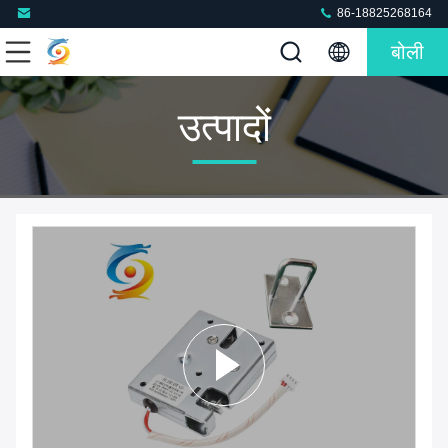
86-18825268164
बोली
उत्पादों