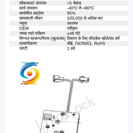
ब्लैकआउट अंतराल
>5 सेकंड
कार्य तापमान
-40℃ से +80℃
कार्यशील आर्द्रता
95%
कामकाजी जीवन
100,000 से अधिक बार
नमूना
उपलब्ध
OEM
स्वीकृत
नमक स्प्रे परीक्षण
≥48 घंटे
सिग्नल पहचान/स्विच (खुला/बंद)
विकल्प के लिए फीडबैक खोलें/बंद करें
प्रमाणीकरण
सीई, ISO9001, RoHS
गारंटी
1 वर्ष