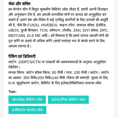
सेवा और शक्ति
हम शेन्ज़ेन चीन में विद्युत चुम्बकीय कैबिनेट लॉक लीडर हैं, हमारी अपनी डिज़ाइन
और अनुसंधान टीम है, हम आपकी वास्तविक मांगों पर उत्पाद को अनुकूलित कर
सकते हैं।हमने देश और विदेश में कई प्रसिद्ध कंपनियों के लिए उत्पादों की आपूर्ति
की है, जैसे कि FUIOU, HIVEBOX, चाइना टॉवर, क्लाउड बॉक्स, ईजीवेंड,
UBOX, फ़ूजी बिंगशान, TCN, कॉम्पटन, टॉपबैंड, ZKH, DIYI बॉक्स, DPC,
MEITUAN, ELE ME आदि। हमें विश्वास है कि हमारे उत्पाद आपकी मांगों को
पूरा करेंगे या उससे भी अधिक करेंगे।हमसे स्वतंत्र रूप से संपर्क करने के लिए
आपका स्वागत है।
पैकिंग एवं डिलिवरी
कार्टन: 100PCS/CTN या ग्राहकों की आवश्यकताओं के अनुसार अनुकूलित
पैकेजिंग।
मानक पैकेज: कार्टन बॉक्स पैकेज, 50 पीसी / परत, 100 पीसी / कार्टन। कार्टन
का आकार: 350 मिमीx200 मिमीx140 मिमी।पैकेज की सामग्री: सुरक्षा के लिए
K=K सुदृढीकरण कार्टन, कैबिनेट के लिए इलेक्ट्रोमैकेनिकल दरवाज़ा लॉक
Tags:
सोलनॉइड कैबिनेट लॉक
इलेक्ट्रॉनिक कैबिनेट लॉक
इलेक्ट्रिक कंट्रोल लॉक