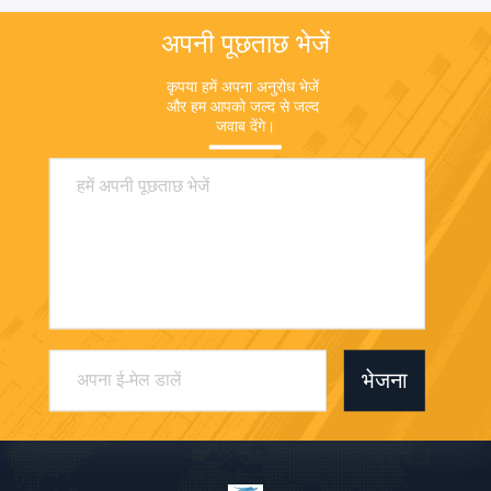
अपनी पूछताछ भेजें
कृपया हमें अपना अनुरोध भेजें 
और हम आपको जल्द से जल्द 
जवाब देंगे।
भेजना