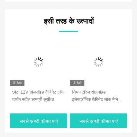
इसी तरह के उत्पादों
विडियो
विडियो
विड
छोटा 12V सोलनॉइड कैबिनेट लॉक
जिम स्टोरेज सोलनॉइड
एस
कार्बन स्टील सामग्री सुरक्षित
इलेक्ट्रॉनिक कैबिनेट लॉक मैग्नेटिक
कैब
12V डीसी वोल्टेज
शॉ
सबसे अच्छी कीमत पाएं
सबसे अच्छी कीमत पाएं