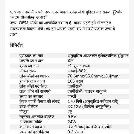
4. प्रश्न: क्या मैं आपके उत्पाद पर अपना ब्रांड लोगो मुद्रित कर सकता हूँ?और
कस्टम सोलनॉइड उत्पाद?
उत्तर: OEM ऑर्डर का अत्यधिक स्वागत है।कृपया पहले हमें सोलनॉइड
आवश्यकता विवरण भेजें।तब हम आपको पहली बार में सबसे सटीक उत्तर दे
सकेंगे।
विनिर्देश
प्रोडक्ट का नाम
अनुकूलित आउटडोर इलेक्ट्रॉनिक बुद्धिमान ल
उत्पत्ति का स्थान
चीन
ब्रांड का नाम
लोंगयुआन ताला
मॉडल संख्या
एलवाई-8821
लॉक बॉडी का आकार
70.6mmx55.6mmx13.4mm
हुक के साथ वजन
166 ग्राम
लॉक बॉडी मटेरियल
एसपीसीसी
ताला जीभ की सामग्री
एसपीसीसी, पाउडर धातुकर्म
सतह का उपचार
जस्ती
केबल बाहरी रिसाव की लंबाई
170 मिमी (अनुकूलित स्वीकार करें)
रेटेड वोल्टेज
DC12V (वोल्टेज अनुकूलित)
मौजूदा
2ए
न्यूनतम अनलॉक वोल्टेज
9.5V
अधिकतम शक्ति
24W
काम करने का ढंग
बिजली चालू करने के बाद खोलें
समय की प्रतिक्रिया
0.3 सेकंड